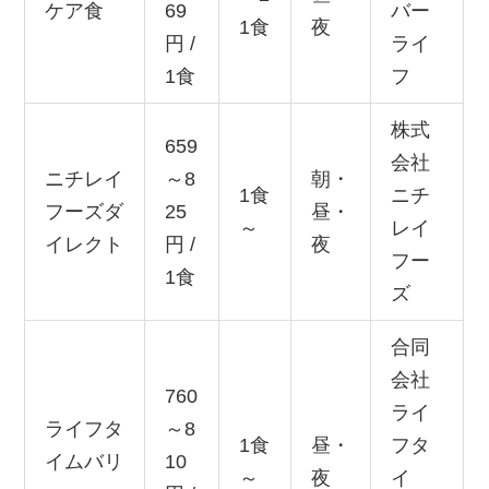
ケア食
69
バー
1食
夜
円 /
ライ
1食
フ
株式
659
会社
ニチレイ
～8
朝・
1食
ニチ
フーズダ
25
昼・
～
レイ
イレクト
円 /
夜
フー
1食
ズ
合同
会社
760
ライ
ライフタ
～8
1食
昼・
フタ
イムバリ
10
～
夜
イ