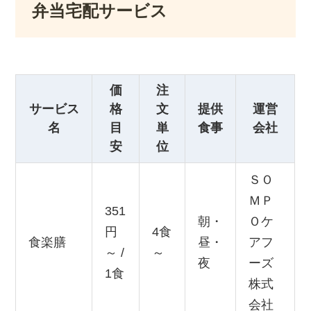
弁当宅配サービス
価
注
サービス
格
文
提供
運営
名
目
単
食事
会社
安
位
ＳＯ
ＭＰ
351
朝・
Ｏケ
円
4食
食楽膳
昼・
アフ
～ /
～
夜
ーズ
1食
株式
会社