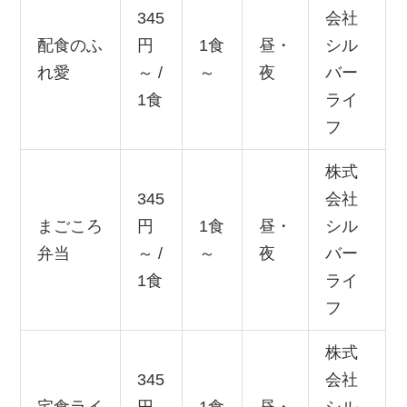
345
会社
配食のふ
円
1食
昼・
シル
れ愛
～ /
～
夜
バー
1食
ライ
フ
株式
345
会社
まごころ
円
1食
昼・
シル
弁当
～ /
～
夜
バー
1食
ライ
フ
株式
345
会社