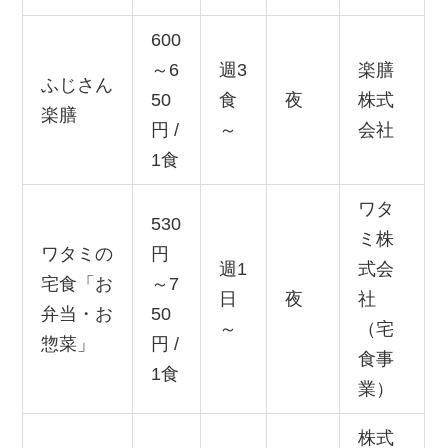
600
～6
週3
楽膳
ふじさん
50
食
夜
株式
楽膳
円 /
～
会社
1食
ワタ
530
ミ株
ワタミの
円
週1
式会
宅食「お
～7
日
夜
社
弁当・お
50
～
（宅
惣菜」
円 /
食事
1食
業）
株式