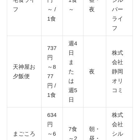
宅食ライ
円
1食
昼・
シル
フ
～ /
～
夜
バー
1食
ライ
フ
週4
737
日
株式
円
ま
会社
天神屋お
～8
た
夜
静岡
夕飯便
77
は
オリ
円 /
週5
コミ
1食
日
634
株式
円
会社
7食
朝・
まごころ
～6
シル
～2
昼・