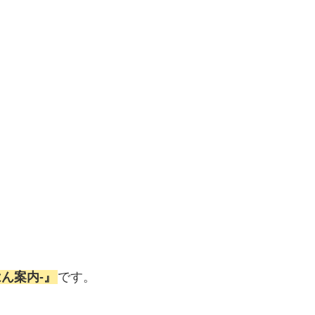
ん案内‐』
です。