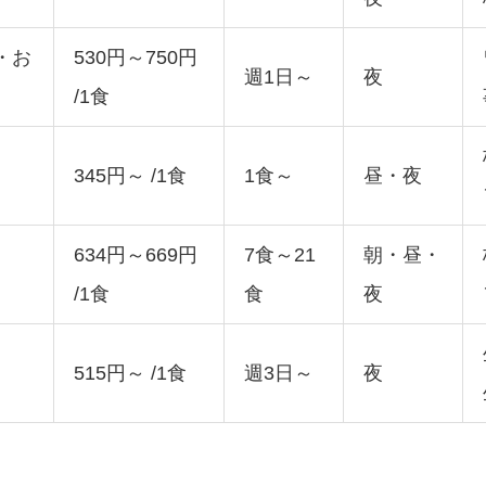
・お
530円～750円
週1日～
夜
/1食
345円～ /1食
1食～
昼・夜
634円～669円
7食～21
朝・昼・
/1食
食
夜
515円～ /1食
週3日～
夜