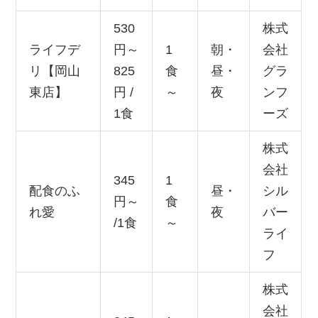
530
株式
ライフデ
円～
1
朝・
会社
リ【岡山
825
食
昼・
グラ
東店】
円 /
～
夜
ンフ
1食
ーズ
株式
会社
345
1
配食のふ
昼・
シル
円～
食
れ愛
夜
バー
/1食
～
ライ
フ
株式
会社