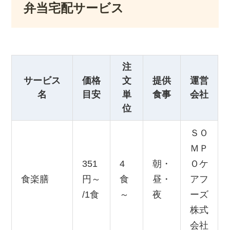
弁当宅配サービス
注
サービス
価格
文
提供
運営
名
目安
単
食事
会社
位
ＳＯ
ＭＰ
351
4
朝・
Ｏケ
食楽膳
円～
食
昼・
アフ
/1食
～
夜
ーズ
株式
会社