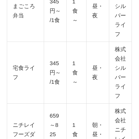
345
1
まごころ
昼・
シル
円～
食
弁当
夜
バー
/1食
～
ライ
フ
株式
会社
345
1
宅食ライ
昼・
シル
円～
食
フ
夜
バー
/1食
～
ライ
フ
株式
659
会社
ニチレイ
～8
1
朝・
ニチ
フーズダ
25
食
昼・