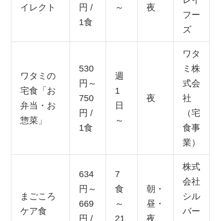
レイ
イレクト
円 /
～
夜
フー
1食
ズ
ワタ
530
ミ株
ワタミの
週
円～
式会
宅食「お
1
750
夜
社
弁当・お
日
円 /
（宅
惣菜」
～
1食
食事
業）
株式
634
7
会社
円～
食
朝・
まごころ
シル
669
～
昼・
ケア食
バー
円 /
21
夜