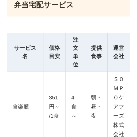
弁当宅配サービス
注
サービス
価格
文
提供
運営
名
目安
単
食事
会社
位
ＳＯ
ＭＰ
351
4
朝・
Ｏケ
食楽膳
円～
食
昼・
アフ
/1食
～
夜
ーズ
株式
会社