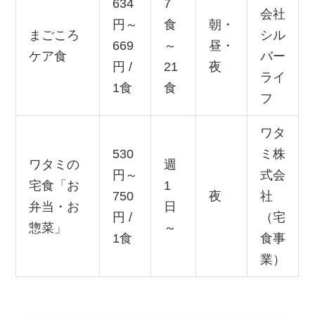
634
7
会社
円～
食
朝・
まごころ
シル
669
～
昼・
ケア食
バー
円 /
21
夜
ライ
1食
食
フ
ワタ
530
ミ株
ワタミの
週
円～
式会
宅食「お
1
750
夜
社
弁当・お
日
円 /
（宅
惣菜」
～
1食
食事
業）