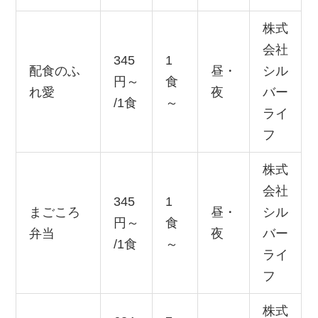
株式
会社
345
1
配食のふ
昼・
シル
円～
食
れ愛
夜
バー
/1食
～
ライ
フ
株式
会社
345
1
まごころ
昼・
シル
円～
食
弁当
夜
バー
/1食
～
ライ
フ
株式