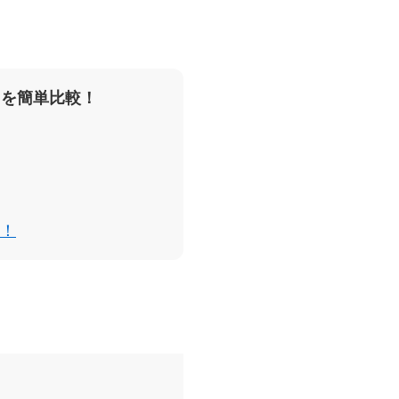
スを簡単比較！
！