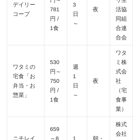
円～
リ生
デイリー
3
781
夜
活協
コープ
日
円 /
同組
～
1食
合連
合会
ワタ
530
ミ株
ワタミの
週
円～
式会
宅食「お
1
750
夜
社
弁当・お
日
円 /
（宅
惣菜」
～
1食
食事
業）
株式
659
会社
ニチレイ
～8
1
朝・