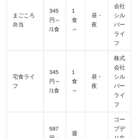
会社
345
1
まごころ
昼・
シル
円～
食
弁当
夜
バー
/1食
～
ライ
フ
株式
会社
345
1
宅食ライ
昼・
シル
円～
食
フ
夜
バー
/1食
～
ライ
フ
コー
597
プデ
週