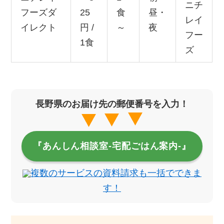
ニチ
フーズダ
25
食
昼・
レイ
イレクト
円 /
～
夜
フー
1食
ズ
長野県のお届け先の郵便番号を入力！
『あんしん相談室‐宅配ごはん案内‐』
複数のサービスの資料請求も一括でできま
す！