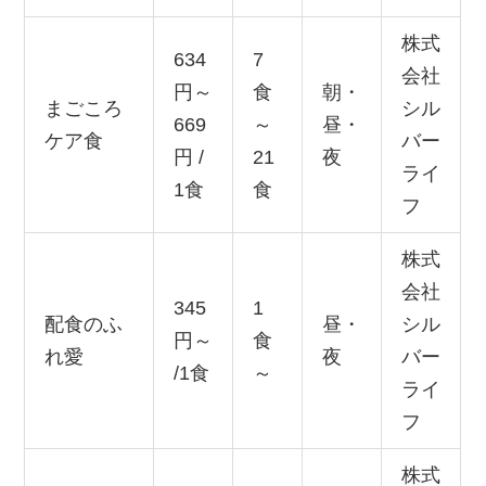
株式
634
7
会社
円～
食
朝・
まごころ
シル
669
～
昼・
ケア食
バー
円 /
21
夜
ライ
1食
食
フ
株式
会社
345
1
配食のふ
昼・
シル
円～
食
れ愛
夜
バー
/1食
～
ライ
フ
株式