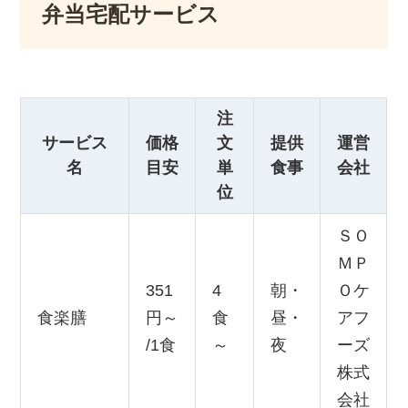
弁当宅配サービス
注
サービス
価格
文
提供
運営
名
目安
単
食事
会社
位
ＳＯ
ＭＰ
351
4
朝・
Ｏケ
食楽膳
円～
食
昼・
アフ
/1食
～
夜
ーズ
株式
会社