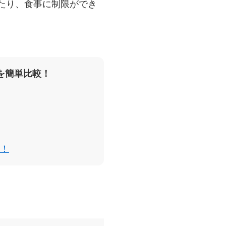
たり、食事に制限ができ
を簡単比較！
！