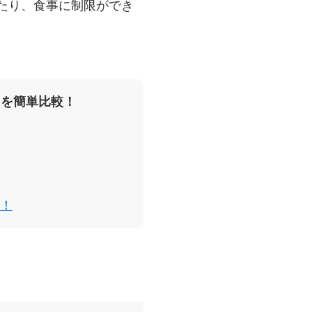
たり、食事に制限ができ
スを簡単比較！
！